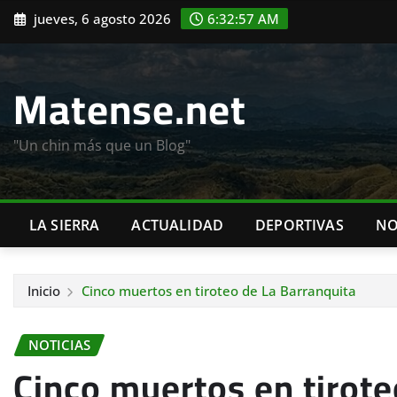
Saltar
jueves, 6 agosto 2026
6:32:58 AM
al
contenido
Matense.net
"Un chin más que un Blog"
LA SIERRA
ACTUALIDAD
DEPORTIVAS
NO
Inicio
Cinco muertos en tiroteo de La Barranquita
NOTICIAS
Cinco muertos en tirote