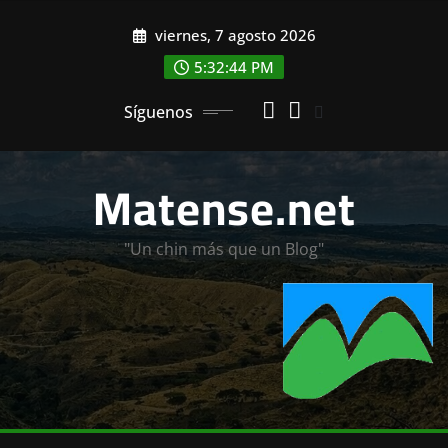
Saltar
viernes, 7 agosto 2026
al
contenido
5:32:45 PM
Síguenos
Matense.net
"Un chin más que un Blog"