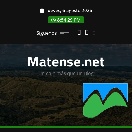
Saltar
jueves, 6 agosto 2026
al
contenido
8:54:31 PM
Síguenos
Matense.net
"Un chin más que un Blog"