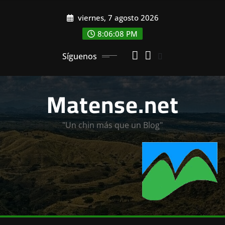
Saltar
viernes, 7 agosto 2026
al
contenido
8:06:10 PM
Síguenos
Matense.net
"Un chin más que un Blog"