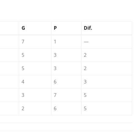
G
P
Dif.
7
1
—
5
3
2
5
3
2
4
6
3
3
7
5
2
6
5