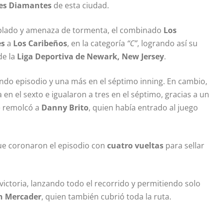
res Diamantes
de esta ciudad.
ublado y amenaza de tormenta, el combinado
Los
es
a
Los Caribeños
, en la categoría
“C”
, logrando así su
de la
Liga Deportiva de Newark, New Jersey
.
undo episodio y una más en el séptimo inning. En cambio,
en el sexto e igualaron a tres en el séptimo, gracias a un
ue remolcó a
Danny Brito
, quien había entrado al juego
ue coronaron el episodio con
cuatro vueltas
para sellar
 victoria, lanzando todo el recorrido y permitiendo solo
h Mercader
, quien también cubrió toda la ruta.