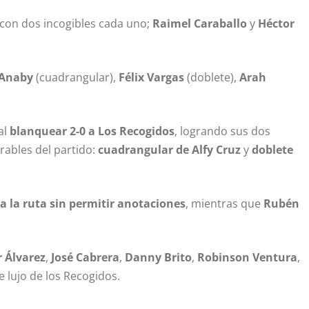
con dos incogibles cada uno;
Raimel Caraballo
y
Héctor
 Anaby
(cuadrangular),
Félix Vargas
(doblete),
Arah
al
blanquear 2-0 a Los Recogidos
, logrando sus dos
rables del partido:
cuadrangular de Alfy Cruz
y
doblete
a la ruta sin permitir anotaciones
, mientras que
Rubén
 Álvarez
,
José Cabrera
,
Danny Brito
,
Robinson Ventura
,
e lujo de los Recogidos.