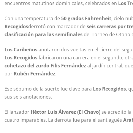
encuentros matutinos dominicales, celebrados en
Los T
Con una temperatura de
50 grados Fahrenheit
, cielo n
Recogidos
derrotó con marcador de
seis carreras por tr
clasificación para las semifinales
del Torneo de Otoño 
Los Caribeños
anotaron dos vueltas en el cierre del seg
Los Recogidos
fabricaron una carrera en el segundo, otra 
cohetazo del zurdo Filis Fernández
al jardín central, q
por
Rubén Fernández
.
Ese séptimo de la suerte fue clave para
Los Recogidos
, q
sus seis anotaciones.
El lanzador
Héctor Luis Álvarez (El Chavo)
se acreditó la
cuatro imparables. La derrota fue para el santiagués
Ara