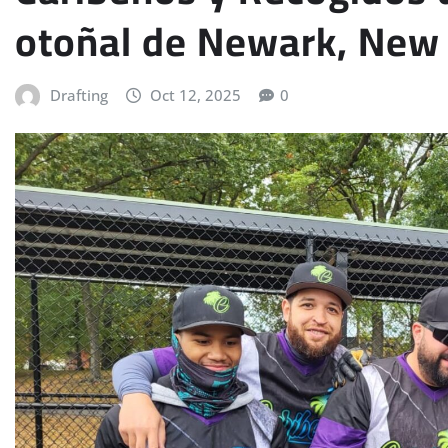
otoñal de Newark, New 
Drafting
Oct 12, 2025
0