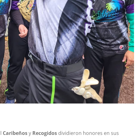
ol
Caribeños
y
Recogidos
dividieron honores en sus