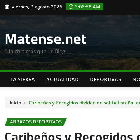
Saltar
viernes, 7 agosto 2026
3:07:00 AM
al
contenido
Matense.net
"Un chin más que un Blog"
LA SIERRA
ACTUALIDAD
DEPORTIVAS
NO
Inicio
Caribeños y Recogidos dividen en softbol otoñal 
ABRAZOS DEPORTIVOS
Caribeños y Recogidos d