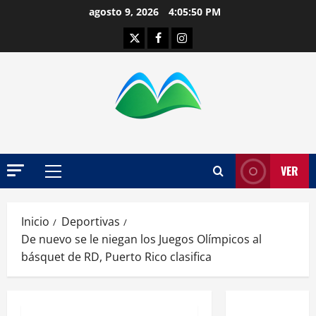
Saltar
agosto 9, 2026
4:05:51 PM
al
Twitter
Facebook
Instagram
contenido
VER
Menú
principal
Inicio
Deportivas
De nuevo se le niegan los Juegos Olímpicos al
básquet de RD, Puerto Rico clasifica