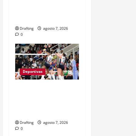
GRANDES LIGAS TRAS
CASI TRES LUSTROS DE
LUCHA Y SACRIFICIO
Drafting
agosto 7, 2026
0
Deportivas
LAS REINAS DEL CARIBE
BAREN A PUERTO RICO Y
VAN POR SU SÉPTIMO
ORO CONSECUTIVO
Drafting
agosto 7, 2026
0