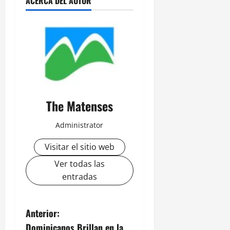
ACERCA DEL AUTOR
The Matenses
Administrator
Visitar el sitio web
Ver todas las
entradas
N
Anterior:
Dominicanos Brillan en la