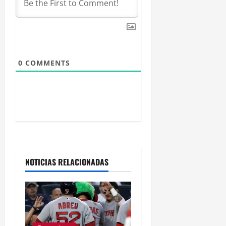
e
n
t
0
COMMENTS
r
a
d
a
s
NOTICIAS RELACIONADAS