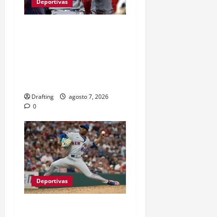
Deportivas
BOSTON Y ATLANTA
IMPONEN SU RITMO
MIENTRAS LA LUCHA POR
LOS PLAYOFFS SUBE DE
TEMPERATURA
Drafting
agosto 7, 2026
0
Deportivas
JEFRY YAN LLEGÓ A