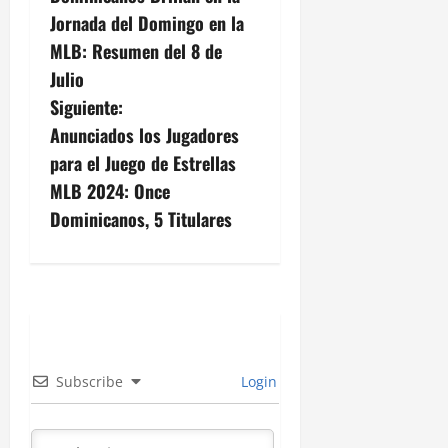
a
Jornada del Domingo en la
v
MLB: Resumen del 8 de
Julio
e
Siguiente:
g
Anunciados los Jugadores
para el Juego de Estrellas
a
MLB 2024: Once
c
Dominicanos, 5 Titulares
i
ó
n
d
Subscribe
Login
e