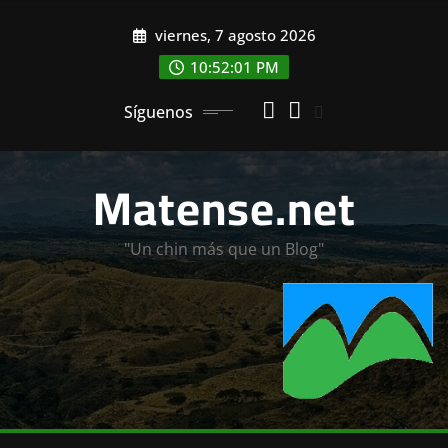
Saltar
viernes, 7 agosto 2026
al
contenido
10:52:03 PM
Síguenos
Matense.net
"Un chin más que un Blog"