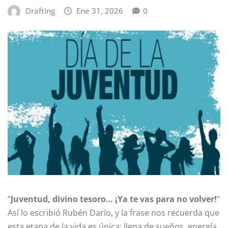
Drafting
Ene 31, 2026
0
“
Juventud, divino tesoro… ¡Ya te vas para no volver!
”
Así lo escribió Rubén Darío, y la frase nos recuerda que
esta etapa de la vida es única: llena de sueños, energía