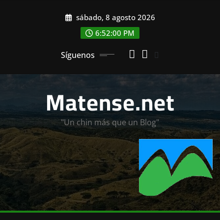
Saltar
sábado, 8 agosto 2026
al
contenido
6:52:02 PM
Síguenos
Matense.net
"Un chin más que un Blog"