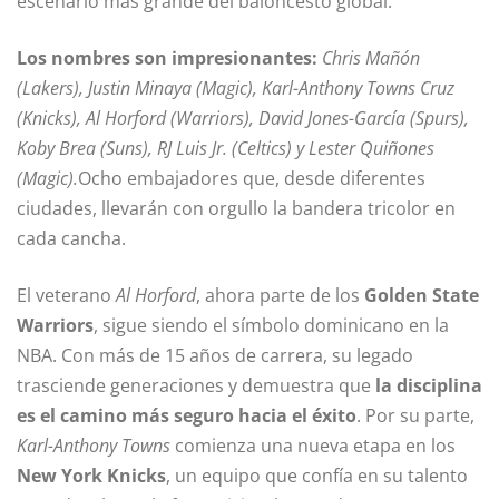
escenario más grande del baloncesto global.
Los nombres son impresionantes:
Chris Mañón
(Lakers), Justin Minaya (Magic), Karl-Anthony Towns Cruz
(Knicks), Al Horford (Warriors), David Jones-García (Spurs),
Koby Brea (Suns), RJ Luis Jr. (Celtics) y Lester Quiñones
(Magic).
Ocho embajadores que, desde diferentes
ciudades, llevarán con orgullo la bandera tricolor en
cada cancha.
El veterano
Al Horford
, ahora parte de los
Golden State
Warriors
, sigue siendo el símbolo dominicano en la
NBA. Con más de 15 años de carrera, su legado
trasciende generaciones y demuestra que
la disciplina
es el camino más seguro hacia el éxito
. Por su parte,
Karl-Anthony Towns
comienza una nueva etapa en los
New York Knicks
, un equipo que confía en su talento