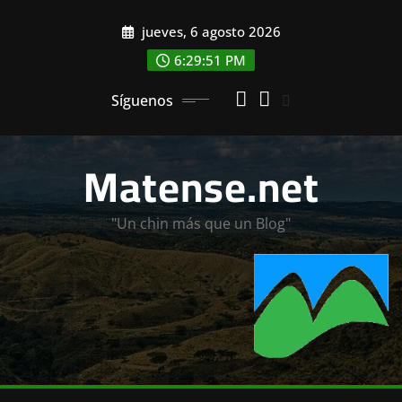
Saltar
jueves, 6 agosto 2026
al
contenido
6:29:53 PM
Síguenos
Matense.net
"Un chin más que un Blog"