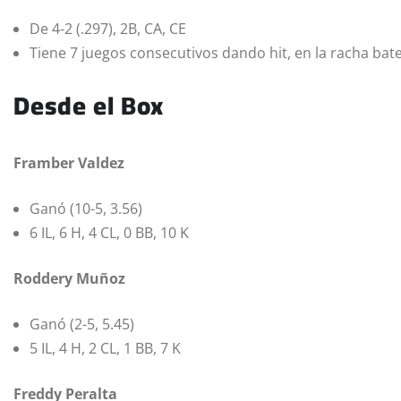
De 4-2 (.297), 2B, CA, CE
Tiene 7 juegos consecutivos dando hit, en la racha bate
Desde el Box
Framber Valdez
Ganó (10-5, 3.56)
6 IL, 6 H, 4 CL, 0 BB, 10 K
Roddery Muñoz
Ganó (2-5, 5.45)
5 IL, 4 H, 2 CL, 1 BB, 7 K
Freddy Peralta