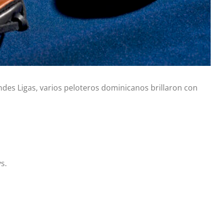
andes Ligas, varios peloteros dominicanos brillaron con
s.