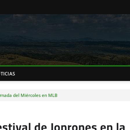
TICIAS
ornada del Miércoles en MLB
tival de Jonrones en la