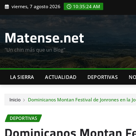
Saltar
viernes, 7 agosto 2026
10:35:26 AM
al
contenido
Matense.net
"Un chin más que un Blog"
LA SIERRA
ACTUALIDAD
DEPORTIVAS
NO
Inicio
Dominicanos Montan Festival de Jonrones en la J
DEPORTIVAS
Dominicanos Montan Fes