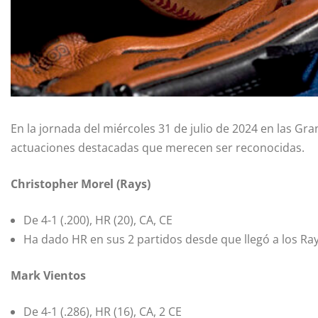
En la jornada del miércoles 31 de julio de 2024 en las Gr
actuaciones destacadas que merecen ser reconocidas.
Christopher Morel (Rays)
De 4-1 (.200), HR (20), CA, CE
Ha dado HR en sus 2 partidos desde que llegó a los Ray
Mark Vientos
De 4-1 (.286), HR (16), CA, 2 CE