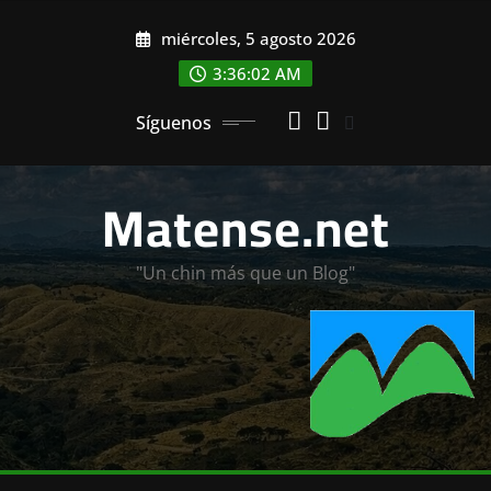
Saltar
miércoles, 5 agosto 2026
al
contenido
3:36:04 AM
Síguenos
Matense.net
"Un chin más que un Blog"