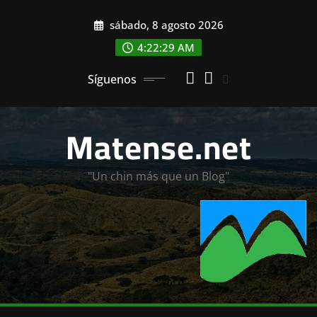
Saltar
sábado, 8 agosto 2026
al
contenido
4:22:30 AM
Síguenos
Matense.net
"Un chin más que un Blog"