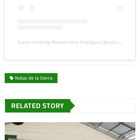
A post shared by Manuel Osiris Rodriguez (@osirisrodriguez21)
Notas de la Sierra
RELATED STORY