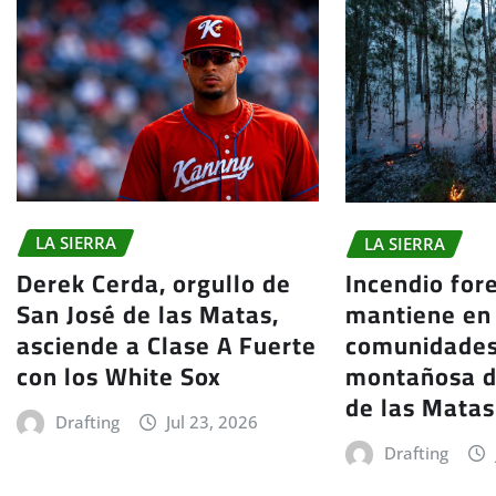
LA SIERRA
LA SIERRA
Derek Cerda, orgullo de
Incendio for
San José de las Matas,
mantiene en 
asciende a Clase A Fuerte
comunidades
con los White Sox
montañosa d
de las Matas
Drafting
Jul 23, 2026
Drafting