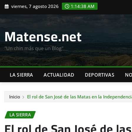
Saltar
viernes, 7 agosto 2026
1:14:39 AM
al
contenido
Matense.net
"Un chin más que un Blog"
LA SIERRA
ACTUALIDAD
DEPORTIVAS
NO
Inicio
El rol de San José de las Matas en la Independenc
LA SIERRA
El rol de San José de la