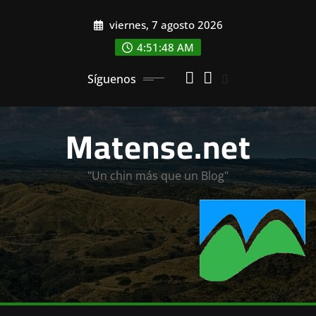
Saltar
viernes, 7 agosto 2026
al
contenido
4:51:49 AM
Síguenos
Matense.net
"Un chin más que un Blog"