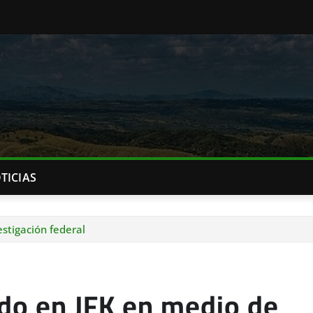
TICIAS
stigación federal
do en JFK en medio de