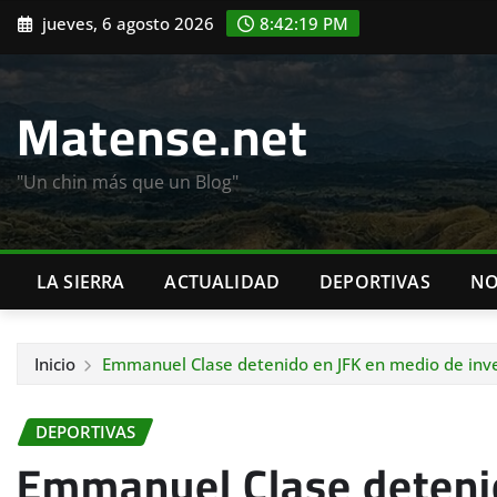
Saltar
jueves, 6 agosto 2026
8:42:21 PM
al
contenido
Matense.net
"Un chin más que un Blog"
LA SIERRA
ACTUALIDAD
DEPORTIVAS
NO
Inicio
Emmanuel Clase detenido en JFK en medio de inve
DEPORTIVAS
Emmanuel Clase deteni