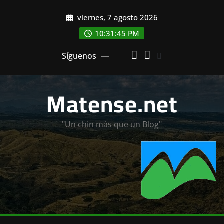
Saltar
viernes, 7 agosto 2026
al
contenido
10:31:46 PM
Síguenos
Matense.net
"Un chin más que un Blog"