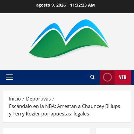
Saltar
agosto 9, 2026
11:32:24 AM
al
contenido
VER
Menú
principal
Inicio
Deportivas
Escándalo en la NBA: Arrestan a Chauncey Billups
y Terry Rozier por apuestas ilegales