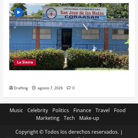
La Sierra
CRISIS DE AGUA SE PROFUNDIZA EN SAJOMA
Drafting
agosto 7, 2026
0
Music
Celebrity
Politics
Finance
Travel
Food
Marketing
Tech
Make-up
Copyright © Todos los derechos reservados.
|