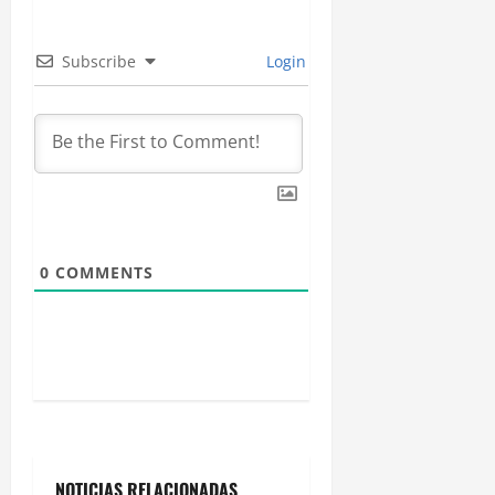
ó
Subscribe
Login
n
d
e
e
n
0
COMMENTS
t
r
a
d
NOTICIAS RELACIONADAS