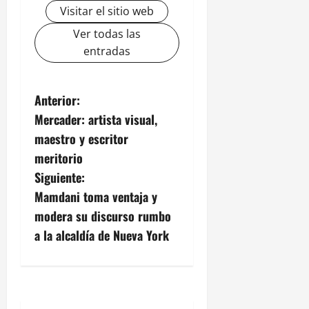
Visitar el sitio web
Ver todas las
entradas
N
Anterior:
Mercader: artista visual,
a
maestro y escritor
v
meritorio
Siguiente:
e
Mamdani toma ventaja y
g
modera su discurso rumbo
a la alcaldía de Nueva York
a
c
i