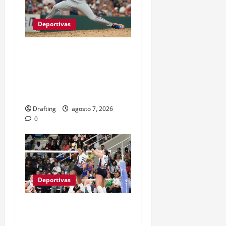
Deportivas
JEFRY YAN LLEGÓ A
GRANDES LIGAS TRAS
CASI TRES LUSTROS DE
LUCHA Y SACRIFICIO
Drafting
agosto 7, 2026
0
Deportivas
LAS REINAS DEL CARIBE
BAREN A PUERTO RICO Y