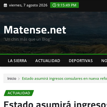
Saltar
viernes, 7 agosto 2026
9:15:50 PM
al
contenido
Matense.net
"Un chin más que un Blog"
LA SIERRA
ACTUALIDAD
DEPORTIVAS
NO
Inicio
Estado asumirá ingresos consulares en nueva ref
ACTUALIDAD
Estado asumirá ingreso