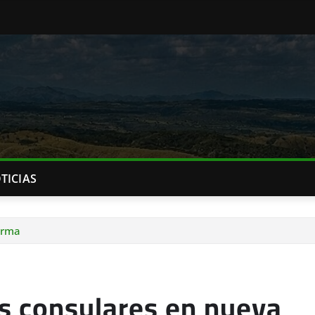
TICIAS
orma
s consulares en nueva