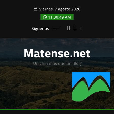
Saltar
viernes, 7 agosto 2026
al
contenido
11:30:51 AM
Síguenos
Matense.net
"Un chin más que un Blog"