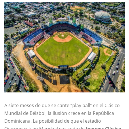
A siete meses de que se cante “play ball” en el Clásico
Mundial de Béisbol, la ilusión crece en la República
Dominicana. La posibilidad de que el estadio
Quisqueya Juan Marichal sea sede de
fogueos Clásico