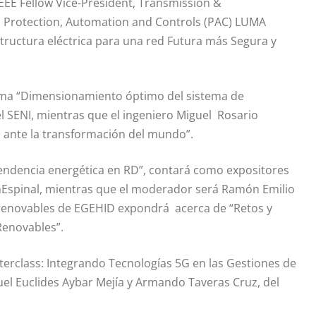
IEEE
Fellow
Vice-
President
,
Transmission
&
,
Protection
,
Automation
and
Controls
(PAC)
LUMA
structura eléctrica para una red Futura más Segura y
ma “
Dimensionamiento óptimo del sistema de
 SENI, mientras que el ingeniero Miguel Rosario
 ante la transformación del mundo”.
ndencia energética en RD”, contará como expositores
m
Espinal, mientras que el moderador será Ramón Emilio
 renovables de EGEHID expondrá acerca de “Retos y
Renovables”.
terclass
: Integrando Tecnologías 5G en las Gestiones de
uel Euclides
Aybar
Mejía y Armando
Taveras
Cruz, del