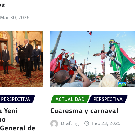
ez
Mar 30, 2026
PERSPECTIVA
ACTUALIDAD
PERSPECTIVA
 Yeni
Cuaresma y carnaval
mo
Drafting
Feb 23, 2025
 General de