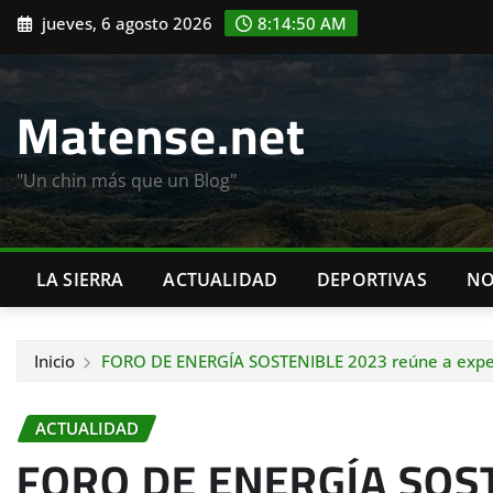
Saltar
jueves, 6 agosto 2026
8:14:52 AM
al
contenido
Matense.net
"Un chin más que un Blog"
LA SIERRA
ACTUALIDAD
DEPORTIVAS
NO
Inicio
FORO DE ENERGÍA SOSTENIBLE 2023 reúne a expert
ACTUALIDAD
FORO DE ENERGÍA SOST