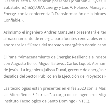
Desde Puerto Rico estarán presentes
Jonathan A.
Sykes
, 
Substations
(T&S
)
LUMA
Energy
y
Luis A. Polanco
Manager
Energy
, con la conferencia “»Transformación de la Infrae
Confiable.».
Asimismo el ingeniero Andrés
Manzueta
presentará el te
almacenamiento de energía para fuentes renovables en el
abordara los ““Retos del mercado energético dominicano
El Panel “Almacenamiento de Energía:
Resiliencia
e Indepe
con Augusto Bello, Miguel Estévez, Carlos
Liquet
,
Abrha
de Jesús. La ingeniera Julissa
Duval
, gerente de energías
desafíos del Sector Público en la Ejecución de Proyectos 
Las tecnologías están presentes en el fes 2023 con la
Mas
las Micro Redes Eléctricas”, a cargo de los ingenieros Mig
Instituto Tecnológico de Santo Domingo (INTEC)
.