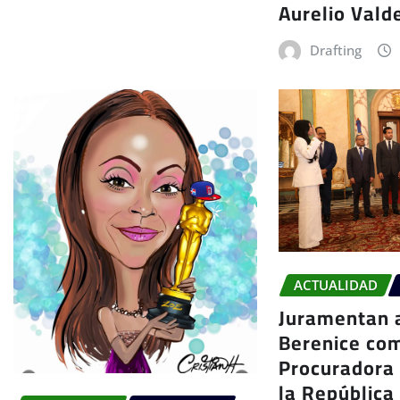
Aurelio Vald
Drafting
ACTUALIDAD
Juramentan a
Berenice co
Procuradora
la República