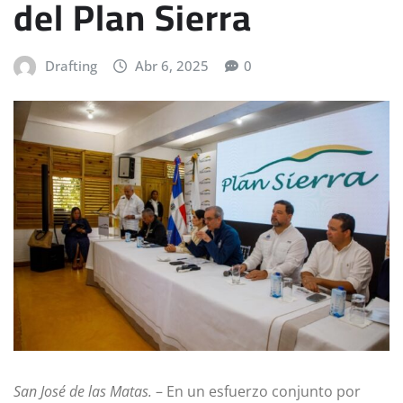
del Plan Sierra
Drafting
Abr 6, 2025
0
San José de las Matas.
– En un esfuerzo conjunto por