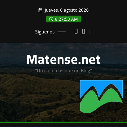
Saltar
jueves, 6 agosto 2026
al
contenido
8:27:55 AM
Síguenos
Matense.net
"Un chin más que un Blog"