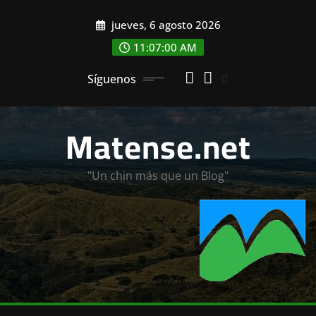
Saltar
jueves, 6 agosto 2026
al
contenido
11:07:02 AM
Síguenos
Matense.net
"Un chin más que un Blog"