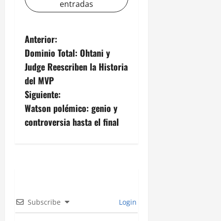
entradas
N
Anterior:
Dominio Total: Ohtani y
a
Judge Reescriben la Historia
v
del MVP
Siguiente:
e
Watson polémico: genio y
g
controversia hasta el final
a
c
i
ó
Subscribe
Login