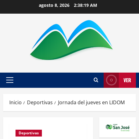
Saltar
agosto 8, 2026
2:38:20 AM
al
contenido
VER
Menú
principal
Inicio
Deportivas
Jornada del jueves en LIDOM
Deportivas