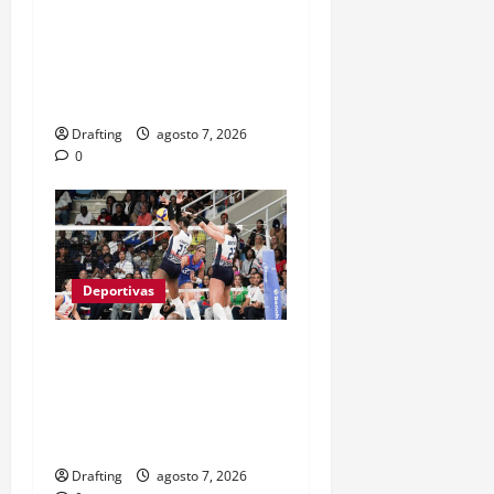
JEFRY YAN LLEGÓ A
GRANDES LIGAS TRAS
CASI TRES LUSTROS DE
LUCHA Y SACRIFICIO
Drafting
agosto 7, 2026
0
Deportivas
LAS REINAS DEL CARIBE
BAREN A PUERTO RICO Y
VAN POR SU SÉPTIMO
ORO CONSECUTIVO
Drafting
agosto 7, 2026