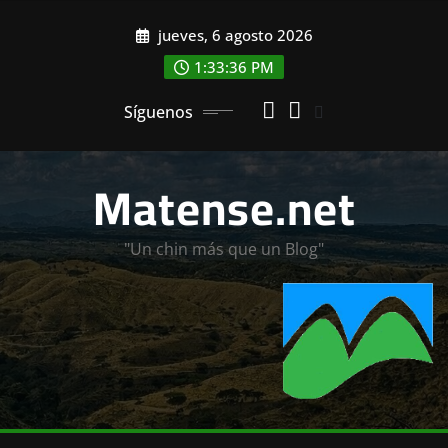
Saltar
jueves, 6 agosto 2026
al
contenido
1:33:38 PM
Síguenos
Matense.net
"Un chin más que un Blog"