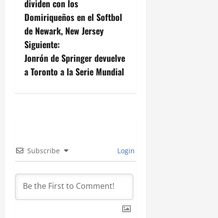
dividen con los
v
Domiriqueños en el Softbol
de Newark, New Jersey
e
Siguiente:
g
Jonrón de Springer devuelve
a Toronto a la Serie Mundial
a
c
i
ó
Subscribe
Login
n
d
e