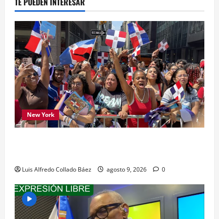
TE PUEDEN INTERESAR
New York
Los dominicanos hicieron vibrar la Avenida de
las Américas
Luis Alfredo Collado Báez
agosto 9, 2026
0