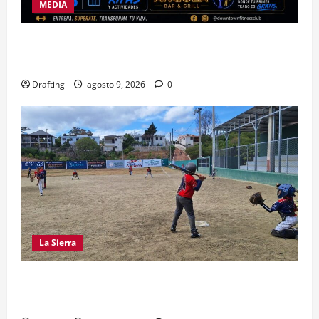
MEDIA
DOWNTOWN FITNESS CLUB CELEBRA EN GRANDE
SU SEGUNDO ANIVERSARIO
Drafting
agosto 9, 2026
0
La Sierra
“CANQUI” CERDA Y CHELO LUNA TIENDEN UNA
MANO A LA LIGA SAN MIGUEL