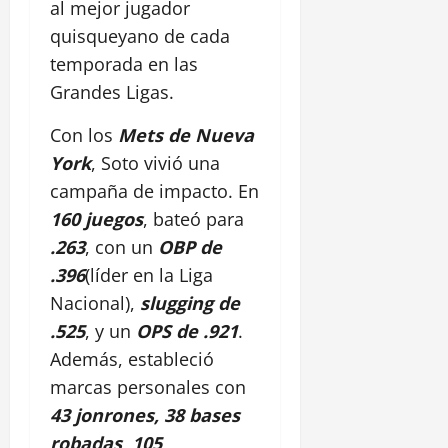
al mejor jugador
quisqueyano de cada
temporada en las
Grandes Ligas.
Con los
Mets de Nueva
York
, Soto vivió una
campaña de impacto. En
160 juegos
, bateó para
.263
, con un
OBP de
.396
(líder en la Liga
Nacional),
slugging de
.525
, y un
OPS de .921
.
Además, estableció
marcas personales con
43 jonrones, 38 bases
robadas
,
105