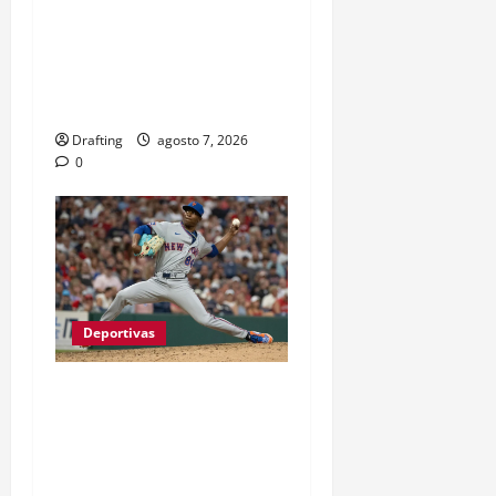
IMPONEN SU RITMO
MIENTRAS LA LUCHA POR
LOS PLAYOFFS SUBE DE
TEMPERATURA
Drafting
agosto 7, 2026
0
Deportivas
JEFRY YAN LLEGÓ A
GRANDES LIGAS TRAS
CASI TRES LUSTROS DE
LUCHA Y SACRIFICIO