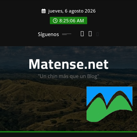
Saltar
jueves, 6 agosto 2026
al
contenido
8:25:08 AM
Síguenos
Matense.net
"Un chin más que un Blog"