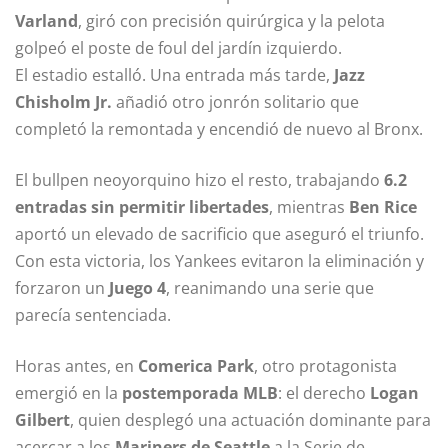
Varland
, giró con precisión quirúrgica y la pelota
golpeó el poste de foul del jardín izquierdo.
El estadio estalló. Una entrada más tarde,
Jazz
Chisholm Jr.
añadió otro jonrón solitario que
completó la remontada y encendió de nuevo al Bronx.
El bullpen neoyorquino hizo el resto, trabajando
6.2
entradas sin permitir libertades
, mientras
Ben Rice
aportó un elevado de sacrificio que aseguró el triunfo.
Con esta victoria, los Yankees evitaron la eliminación y
forzaron un
Juego 4
, reanimando una serie que
parecía sentenciada.
Horas antes, en
Comerica Park
, otro protagonista
emergió en la
postemporada MLB
: el derecho
Logan
Gilbert
, quien desplegó una actuación dominante para
acercar a los
Mariners de Seattle
a la Serie de