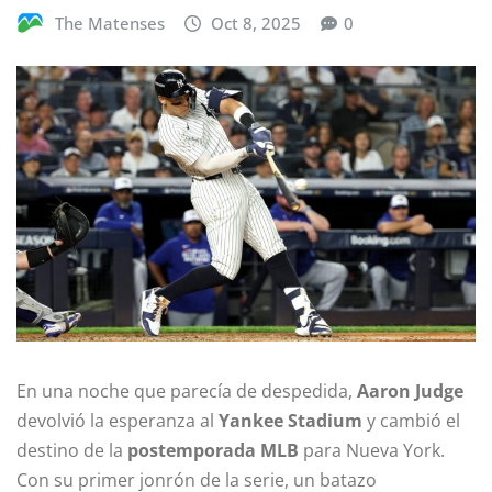
The Matenses
Oct 8, 2025
0
En una noche que parecía de despedida,
Aaron Judge
devolvió la esperanza al
Yankee Stadium
y cambió el
destino de la
postemporada MLB
para Nueva York.
Con su primer jonrón de la serie, un batazo