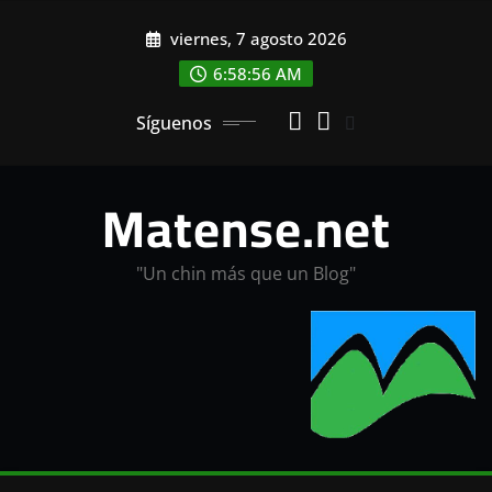
Saltar
viernes, 7 agosto 2026
al
contenido
6:58:56 AM
Síguenos
Matense.net
"Un chin más que un Blog"