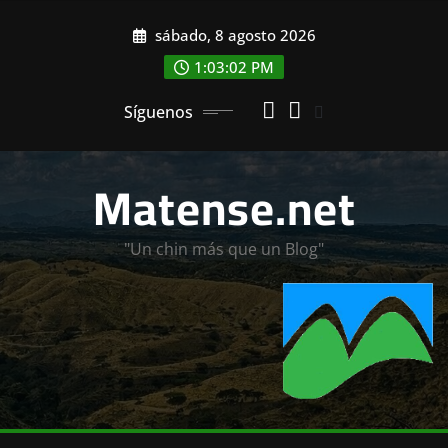
Saltar
sábado, 8 agosto 2026
al
contenido
1:03:03 PM
Síguenos
Matense.net
"Un chin más que un Blog"