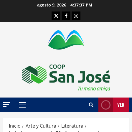
Saltar
agosto 9, 2026
4:37:38 PM
al
Twitter
Facebook
Instagram
contenido
VER
Menú
principal
Inicio
Arte y Cultura
Literatura