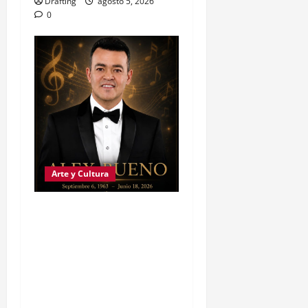
Drafting
agosto 5, 2026
0
Arte y Cultura
FAMILIA Y EQUIPO DE
ALEX BUENO AGRADECEN
EL CARIÑO RECIBIDO
TRAS LA DESPEDIDA DEL
«RUISEÑOR DE LA