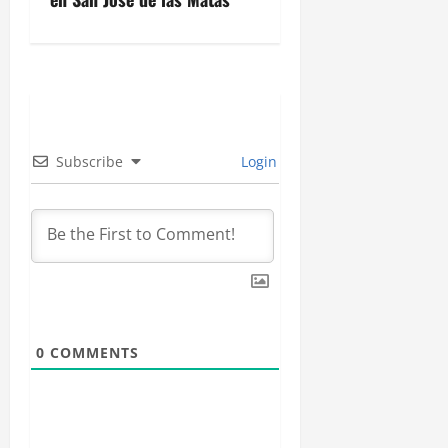
a
c
i
ó
Subscribe
Login
n
d
e
e
n
0
COMMENTS
t
r