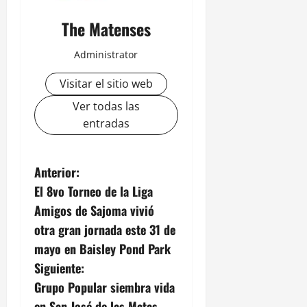
The Matenses
Administrator
Visitar el sitio web
Ver todas las
entradas
N
Anterior:
El 8vo Torneo de la Liga
a
Amigos de Sajoma vivió
v
otra gran jornada este 31 de
mayo en Baisley Pond Park
e
Siguiente:
g
Grupo Popular siembra vida
en San José de las Matas