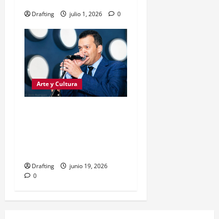
SIERRA»
Drafting
julio 1, 2026
0
Arte y Cultura
Alex Bueno: la voz que
llevó el alma de la Sierra
al corazón de la música
dominicana
Drafting
junio 19, 2026
0