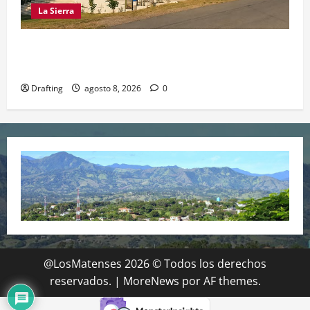
La Sierra
INOA CELEBRA CON FE SUS FIESTAS
PATRONALES SAN ROQUE 2026
Drafting
agosto 8, 2026
0
@LosMatenses 2026 © Todos los derechos
reservados.
|
MoreNews
por AF themes.