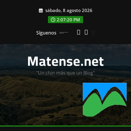
Saltar
sábado, 8 agosto 2026
al
contenido
2:07:22 PM
Síguenos
Matense.net
"Un chin más que un Blog"