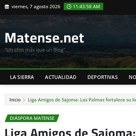
Saltar
viernes, 7 agosto 2026
11:43:59 AM
al
contenido
Matense.net
"Un chin más que un Blog"
LA SIERRA
ACTUALIDAD
DEPORTIVAS
NO
Inicio
Liga Amigos de Sajoma: Las Palmas fortalece su li
DIÁSPORA MATENSE
Liga Amigos de Sajoma: