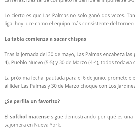
carreras. Más tarde completó la barrida al imponerse 5-3
Lo cierto es que Las Palmas no solo ganó dos veces. Tamb
liga: hoy luce como el equipo más consistente del torneo.
La tabla comienza a sacar chispas
Tras la jornada del 30 de mayo, Las Palmas encabeza las p
4), Pueblo Nuevo (5-5) y 30 de Marzo (4-4), todos todavía 
La próxima fecha, pautada para el 6 de junio, promete e
al líder Las Palmas y 30 de Marzo choque con Los Jardines
¿Se perfila un favorito?
El
softbol matense
sigue demostrando por qué es una de
sajomera en Nueva York.