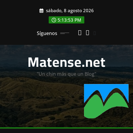
Saltar
sábado, 8 agosto 2026
al
contenido
5:13:55 PM
Síguenos
Matense.net
"Un chin más que un Blog"