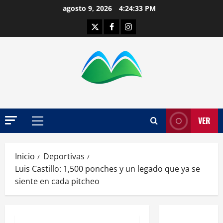
Saltar
agosto 9, 2026
4:24:34 PM
al
Twitter
Facebook
Instagram
contenido
VER
Menú
principal
Inicio
Deportivas
Luis Castillo: 1,500 ponches y un legado que ya se
siente en cada pitcheo