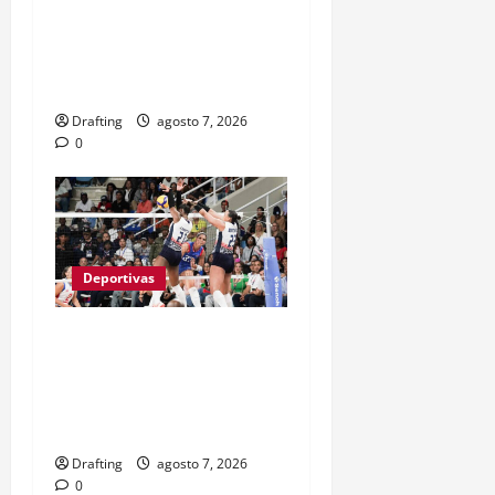
GRANDES LIGAS TRAS
CASI TRES LUSTROS DE
LUCHA Y SACRIFICIO
Drafting
agosto 7, 2026
0
Deportivas
LAS REINAS DEL CARIBE
BAREN A PUERTO RICO Y
VAN POR SU SÉPTIMO
ORO CONSECUTIVO
Drafting
agosto 7, 2026
0