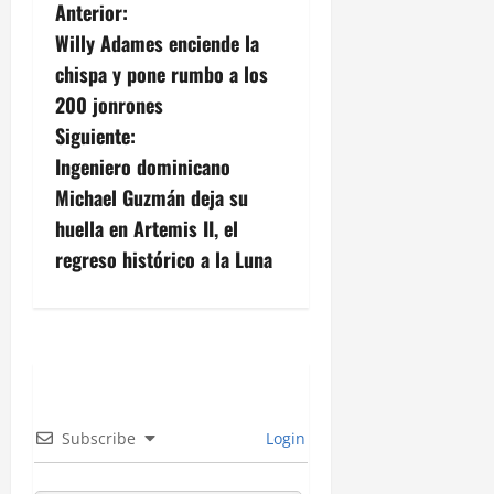
N
Anterior:
Willy Adames enciende la
a
chispa y pone rumbo a los
v
200 jonrones
Siguiente:
e
Ingeniero dominicano
g
Michael Guzmán deja su
huella en Artemis II, el
a
regreso histórico a la Luna
c
i
ó
n
Subscribe
Login
d