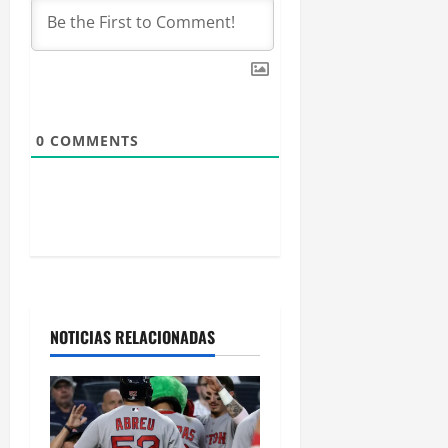
e
e
n
0
COMMENTS
t
r
a
d
a
NOTICIAS RELACIONADAS
s