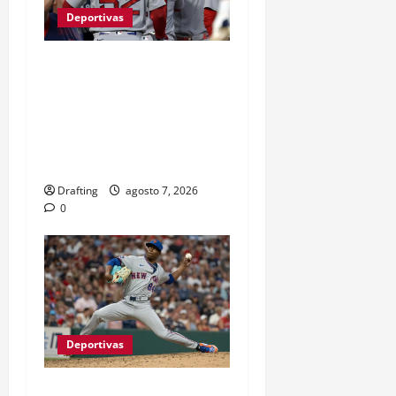
Deportivas
BOSTON Y ATLANTA
IMPONEN SU RITMO
MIENTRAS LA LUCHA POR
LOS PLAYOFFS SUBE DE
TEMPERATURA
Drafting
agosto 7, 2026
0
Deportivas
JEFRY YAN LLEGÓ A