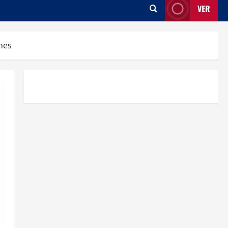
VER
nes