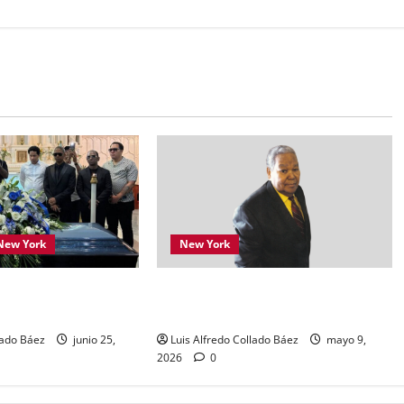
New York
New York
 despedida a Alex
El legado inspirador de Hungría
a York
Vásquez Hernández
lado Báez
junio 25,
Luis Alfredo Collado Báez
mayo 9,
2026
0