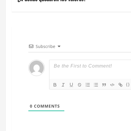
v
e
g
a
c
Subscribe
i
ó
n
{}
d
0
COMMENTS
e
e