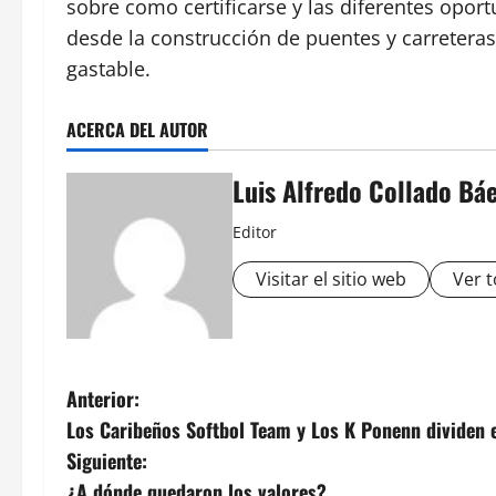
sobre como certificarse y las diferentes opor
desde la construcción de puentes y carreteras
gastable.
ACERCA DEL AUTOR
Luis Alfredo Collado Bá
Editor
Visitar el sitio web
Ver t
N
Anterior:
Los Caribeños Softbol Team y Los K Ponenn dividen e
a
Siguiente:
¿A dónde quedaron los valores?