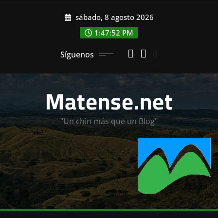
Saltar
sábado, 8 agosto 2026
al
contenido
1:47:53 PM
Síguenos
Matense.net
"Un chin más que un Blog"