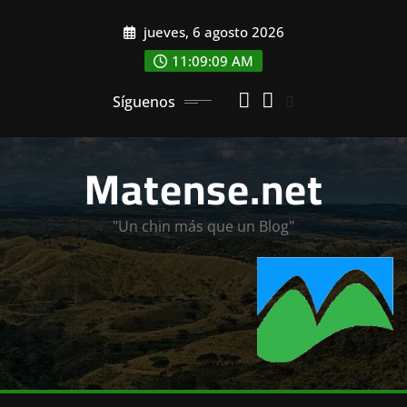
Saltar
jueves, 6 agosto 2026
al
contenido
11:09:11 AM
Síguenos
Matense.net
"Un chin más que un Blog"