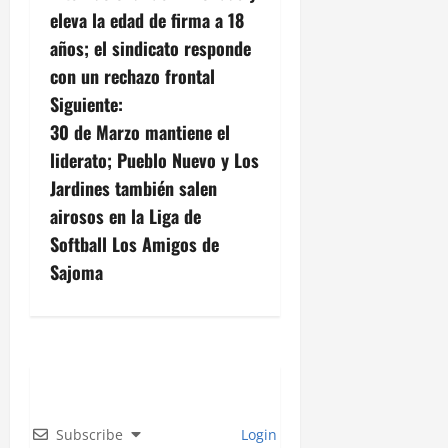
v
eleva la edad de firma a 18
años; el sindicato responde
e
con un rechazo frontal
g
Siguiente:
30 de Marzo mantiene el
a
liderato; Pueblo Nuevo y Los
c
Jardines también salen
airosos en la Liga de
i
Softball Los Amigos de
ó
Sajoma
n
d
e
e
Subscribe
Login