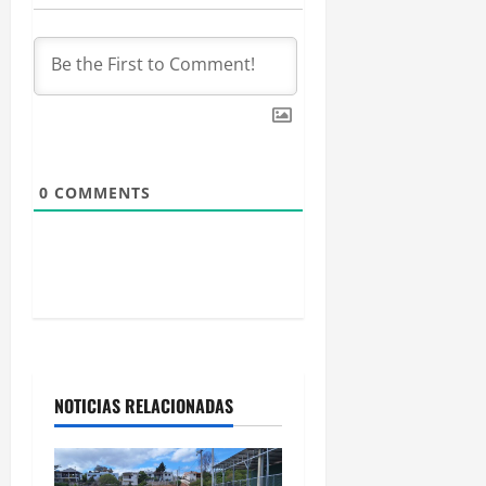
n
t
r
a
0
COMMENTS
d
a
s
NOTICIAS RELACIONADAS