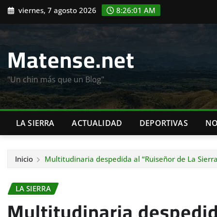
Saltar
viernes, 7 agosto 2026
8:26:03 AM
al
contenido
Matense.net
"Un chin más que un Blog"
LA SIERRA
ACTUALIDAD
DEPORTIVAS
NO
Inicio
Multitudinaria despedida al “Ruiseñor de La Sierr
LA SIERRA
Multitudinaria despedid