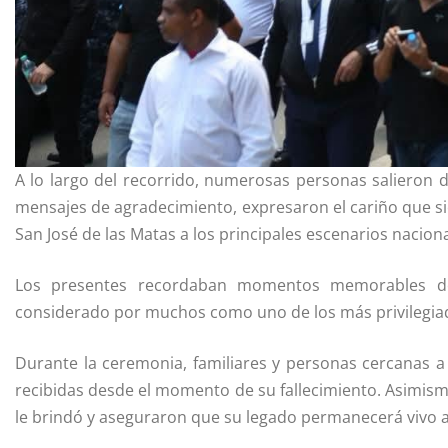
A lo largo del recorrido, numerosas personas salieron d
mensajes de agradecimiento, expresaron el cariño que si
San José de las Matas a los principales escenarios naciona
Los presentes recordaban momentos memorables de
considerado por muchos como uno de los más privilegiad
Durante la ceremonia, familiares y personas cercanas a
recibidas desde el momento de su fallecimiento. Asimism
le brindó y aseguraron que su legado permanecerá vivo a