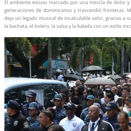
El ambiente estuvo marcado por una mezcla de dolor y 
generaciones de dominicanos y trascendió fronteras. M
deja un legado musical de incalculable valor, gracias a
la bachata, el bolero, la salsa y la balada con un estilo in