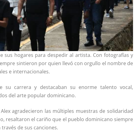
e sus hogares para despedir al artista. Con fotografías y
empre sintieron por quien llevó con orgullo el nombre de
les e internacionales.
 su carrera y destacaban su enorme talento vocal,
os del arte popular dominicano.
 Alex agradecieron las múltiples muestras de solidaridad
o, resaltaron el cariño que el pueblo dominicano siempre
 través de sus canciones.