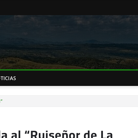
TICIAS
a”
a al “Ruiseñor de La