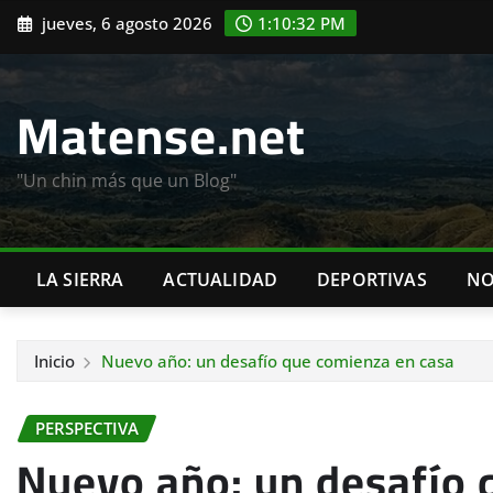
Saltar
jueves, 6 agosto 2026
1:10:33 PM
al
contenido
Matense.net
"Un chin más que un Blog"
LA SIERRA
ACTUALIDAD
DEPORTIVAS
NO
Inicio
Nuevo año: un desafío que comienza en casa
PERSPECTIVA
Nuevo año: un desafío 