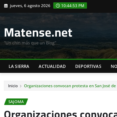
Saltar
jueves, 6 agosto 2026
10:44:55 PM
al
contenido
Matense.net
"Un chin más que un Blog"
LA SIERRA
ACTUALIDAD
DEPORTIVAS
NO
Inicio
Organizaciones convocan protesta en San José de l
SAJOMA
Organizaciones convoca