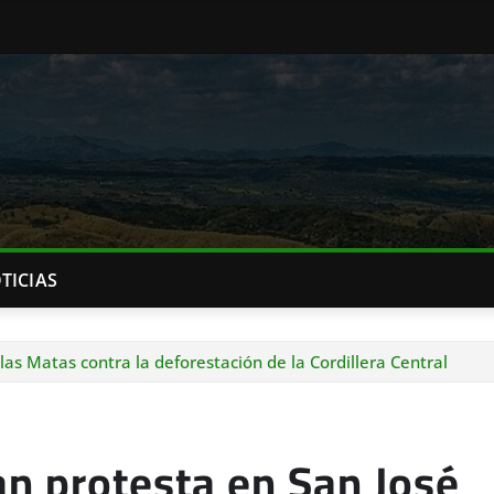
TICIAS
as Matas contra la deforestación de la Cordillera Central
n protesta en San José