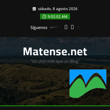
Saltar
sábado, 8 agosto 2026
al
contenido
9:02:03 AM
Síguenos
Matense.net
"Un chin más que un Blog"