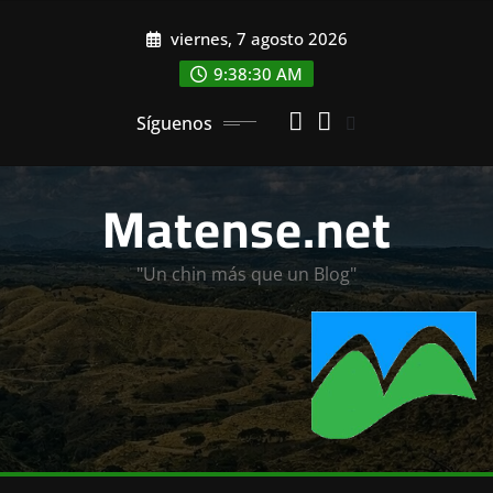
Saltar
viernes, 7 agosto 2026
al
contenido
9:38:32 AM
Síguenos
Matense.net
"Un chin más que un Blog"