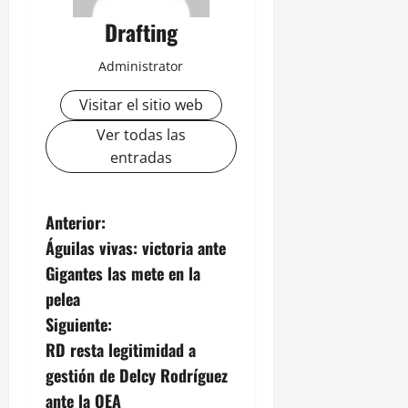
Drafting
Administrator
Visitar el sitio web
Ver todas las
entradas
N
Anterior:
Águilas vivas: victoria ante
a
Gigantes las mete en la
v
pelea
Siguiente:
e
RD resta legitimidad a
g
gestión de Delcy Rodríguez
ante la OEA