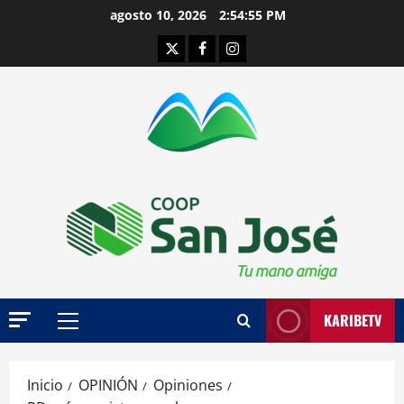
Saltar
agosto 10, 2026
2:54:56 PM
al
Twitter
Facebook
Instagram
contenido
KARIBETV
Menú
principal
Inicio
OPINIÓN
Opiniones