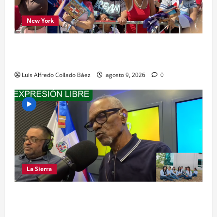
New York
Los dominicanos hicieron vibrar la Avenida de
las Américas
Luis Alfredo Collado Báez
agosto 9, 2026
0
La Sierra
LA SIERRA NECESITA PROFESIONALES DE LAS
CIENCIAS FORESTALES: UNACIFOR Y EL PLAN