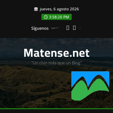
Saltar
jueves, 6 agosto 2026
al
contenido
3:58:22 PM
Síguenos
Matense.net
"Un chin más que un Blog"