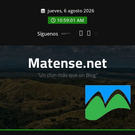
Saltar
jueves, 6 agosto 2026
al
contenido
10:59:03 AM
Síguenos
Matense.net
"Un chin más que un Blog"