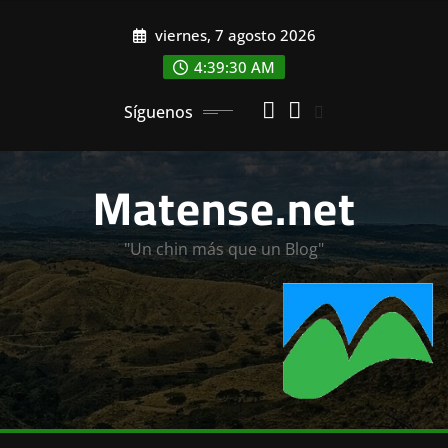
Saltar
viernes, 7 agosto 2026
al
contenido
4:39:32 AM
Síguenos
Matense.net
"Un chin más que un Blog"