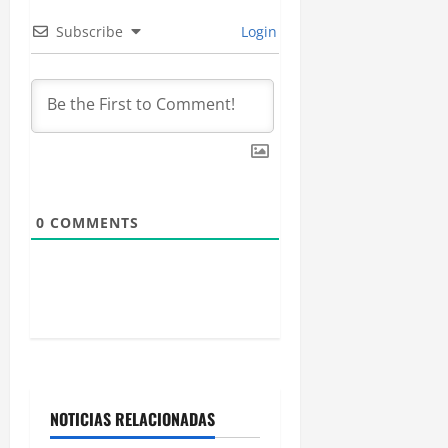
n
Subscribe
Login
d
e
e
n
0
COMMENTS
t
r
a
d
a
NOTICIAS RELACIONADAS