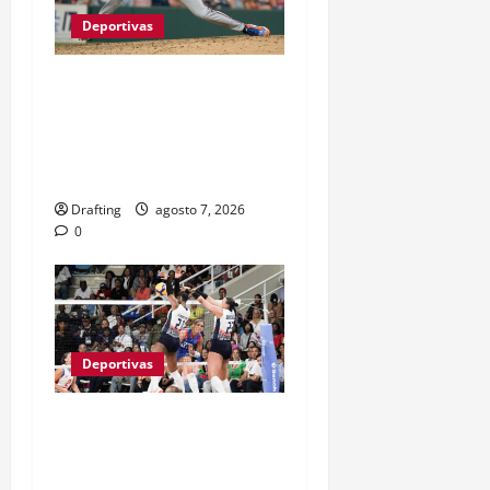
Deportivas
JEFRY YAN LLEGÓ A
GRANDES LIGAS TRAS
CASI TRES LUSTROS DE
LUCHA Y SACRIFICIO
Drafting
agosto 7, 2026
0
Deportivas
LAS REINAS DEL CARIBE
BAREN A PUERTO RICO Y
VAN POR SU SÉPTIMO