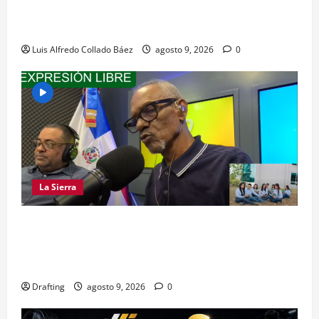
Los dominicanos hicieron vibrar la Avenida de
las Américas
Luis Alfredo Collado Báez
agosto 9, 2026
0
La Sierra
LA SIERRA NECESITA PROFESIONALES DE LAS
CIENCIAS FORESTALES: UNACIFOR Y EL PLAN
SIERRA TE DAN LA OPORTUNIDAD
Drafting
agosto 9, 2026
0