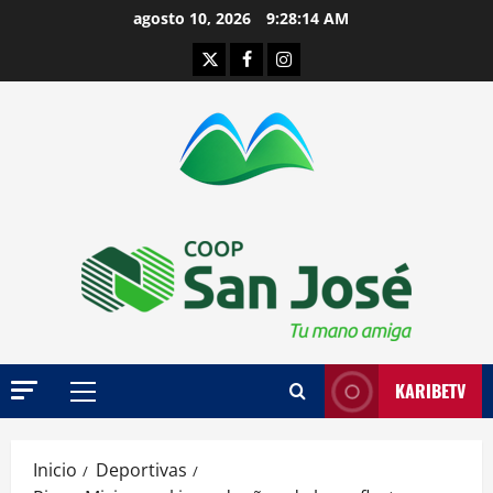
Saltar
agosto 10, 2026
9:28:15 AM
al
Twitter
Facebook
Instagram
contenido
KARIBETV
Menú
principal
Inicio
Deportivas