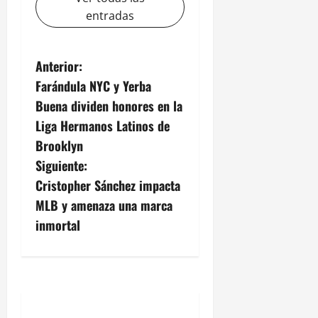
entradas
N
Anterior:
Farándula NYC y Yerba
a
Buena dividen honores en la
v
Liga Hermanos Latinos de
Brooklyn
e
Siguiente:
g
Cristopher Sánchez impacta
MLB y amenaza una marca
a
inmortal
c
i
ó