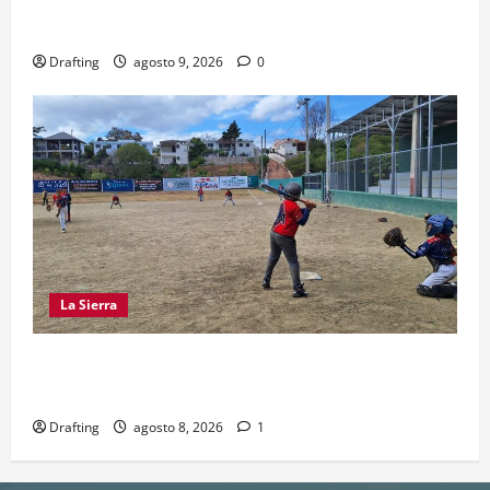
DOWNTOWN FITNESS CLUB CELEBRA EN GRANDE
SU SEGUNDO ANIVERSARIO
Drafting
agosto 9, 2026
0
La Sierra
“CANQUI” CERDA Y CHELO LUNA TIENDEN UNA
MANO A LA LIGA SAN MIGUEL
Drafting
agosto 8, 2026
1