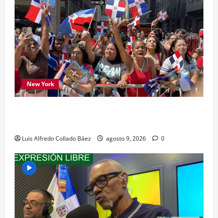
New York
Los dominicanos hicieron vibrar la Avenida de
las Américas
Luis Alfredo Collado Báez
agosto 9, 2026
0