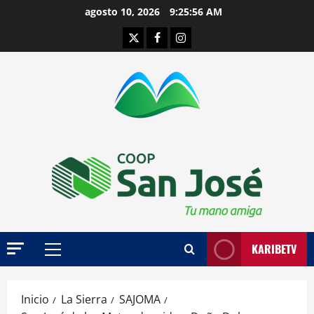
Saltar
agosto 10, 2026
9:25:57 AM
al
Twitter
Facebook
Instagram
contenido
KARIBETV
Menú
principal
Inicio
La Sierra
SAJOMA