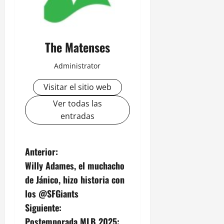
The Matenses
Administrator
Visitar el sitio web
Ver todas las
entradas
N
Anterior:
Willy Adames, el muchacho
a
de Jánico, hizo historia con
v
los @SFGiants
Siguiente:
e
Postemporada MLB 2025: