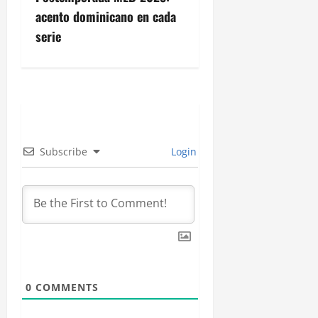
g
acento dominicano en cada
serie
a
c
i
ó
Subscribe
Login
n
d
e
e
n
0
COMMENTS