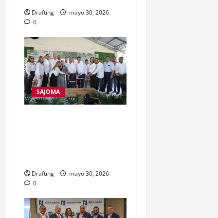
Drafting
mayo 30, 2026
0
SAJOMA
Inapa inicia construcción
del nuevo acueducto de
San José de las Matas tras
más de 50 años de espera
Drafting
mayo 30, 2026
0