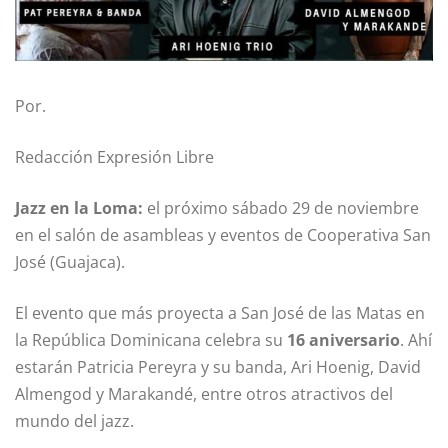
Por.
Redacción Expresión Libre
Jazz en la Loma:
el próximo sábado 29 de noviembre
en el salón de asambleas y eventos de Cooperativa San
José (Guajaca).
El evento que más proyecta a San José de las Matas en
la República Dominicana celebra su
16 aniversario
. Ahí
estarán Patricia Pereyra y su banda, Ari Hoenig, David
Almengod y Marakandé, entre otros atractivos del
mundo del jazz.