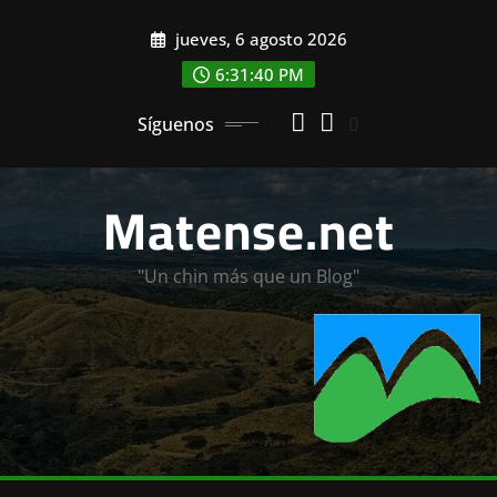
Saltar
jueves, 6 agosto 2026
al
contenido
6:31:42 PM
Síguenos
Matense.net
"Un chin más que un Blog"