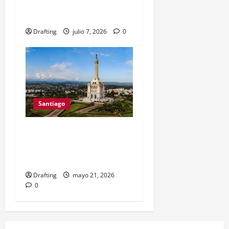
CONTRA LA VIOLENCIA
QUE GOLPEA AL PAÍS
Drafting
julio 7, 2026
0
Santiago
La paz detrás del
Monumento de Santiago:
una reflexión histórica
Drafting
mayo 21, 2026
0