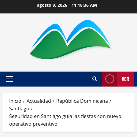
Saltar
agosto 9, 2026
11:18:37 AM
al
contenido
VER
Menú
principal
Inicio
Actualidad
República Dominicana
Santiago
Seguridad en Santiago guía las fiestas con nuevo
operativo preventivo