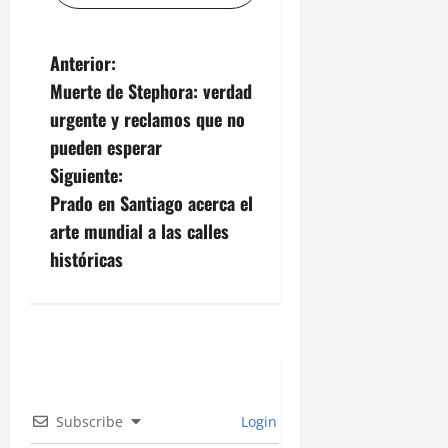
N
Anterior:
Muerte de Stephora: verdad
a
urgente y reclamos que no
v
pueden esperar
Siguiente:
e
Prado en Santiago acerca el
g
arte mundial a las calles
históricas
a
c
i
ó
Subscribe
Login
n