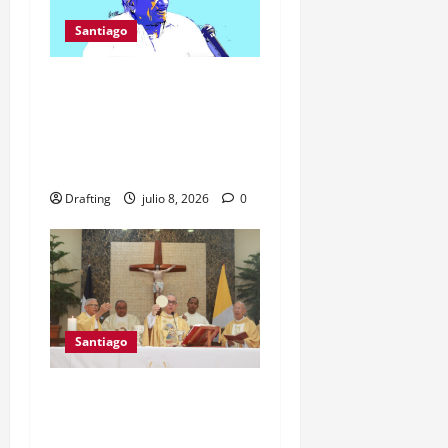
Santiago
MUERE CUQUI BATISTA,
EL ARQUITECTO QUE
AYUDÓ A DISEÑAR LA
REPÚBLICA DOMINICANA
Drafting
julio 8, 2026
0
Santiago
CAMINO CELEBRA 45
AÑOS Y ALZA SU VOZ